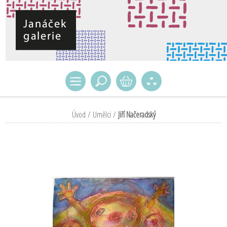
Úvod
/
Umělci
/
Jiří Načeradský