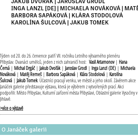
Týden od 20. do 26. července patří VII. ročníku Letního výtvarného plenéru
Přibyslav. Dvanáct umělců, jeden z nich zahraničí host:
Vasil Artamonov
|
Hana
Černá
|
Michal Drgáč
|
Jakub Dvořák
|
Jaroslav Grodl
|
Inga Lanzl (DE)
|
Michaela
Nováková
|
Matěj Remeš
|
Barbora Sapáková
|
Klára Stodolová
|
Karolína
Šulcová
|
Jakub Tomek
. Účastníci pracují venku, ve městě a jeho okolí. Závěrem akce
Janáček galerie představuje výstavu, která je výběrem z vytvořených prací. Akci
podpořili: Město Přibyslav, Kulturní zařízení města Přibyslavi, Oblastní galerie Vysočiny v
Jihlavě.
>více o výstavě
O Janáček galerii