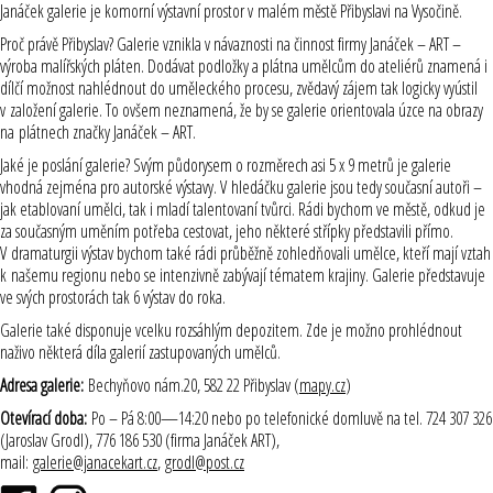
Janáček galerie je komorní výstavní prostor v malém městě Přibyslavi na Vysočině.
Proč právě Přibyslav? Galerie vznikla v návaznosti na činnost firmy Janáček – ART –
výroba malířských pláten. Dodávat podložky a plátna umělcům do ateliérů znamená i
dílčí možnost nahlédnout do uměleckého procesu, zvědavý zájem tak logicky vyústil
v založení galerie. To ovšem neznamená, že by se galerie orientovala úzce na obrazy
na plátnech značky Janáček – ART.
Jaké je poslání galerie? Svým půdorysem o rozměrech asi 5 x 9 metrů je galerie
vhodná zejména pro autorské výstavy. V hledáčku galerie jsou tedy současní autoři –
jak etablovaní umělci, tak i mladí talentovaní tvůrci. Rádi bychom ve městě, odkud je
za současným uměním potřeba cestovat, jeho některé střípky představili přímo.
V dramaturgii výstav bychom také rádi průběžně zohledňovali umělce, kteří mají vztah
k našemu regionu nebo se intenzivně zabývají tématem krajiny. Galerie představuje
ve svých prostorách tak 6 výstav do roka.
Galerie také disponuje vcelku rozsáhlým depozitem. Zde je možno prohlédnout
naživo některá díla galerií zastupovaných umělců.
Adresa galerie:
Bechyňovo nám.20, 582 22 Přibyslav (
mapy.cz
)
Otevírací doba:
Po – Pá 8:00—14:20 nebo po telefonické domluvě na tel. 724 307 326
(Jaroslav Grodl), 776 186 530 (firma Janáček ART),
mail:
galerie@janacekart.cz
,
grodl@post.cz