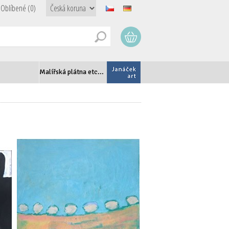
Oblíbené
(0)
Malířská plátna etc...