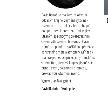
David Bartoň je malířem celoživotně
oddaným krajině, zejména Vysočině -
zázemím je mu ateliér v Telči. Jeho práce
jsou pocitovými interpretacemi krajiny
utkanými specifickým poloabstraktním
stylem s důrazem na barevnost. Pracuje
zejména z paměti – s očištěnou představou
konkrétního místa a atmosféry. Míří tak k
zdánlivě jednoduchým krajinným znakům,
schématům, které však oplývají současně
drsnou živostí, dojemnou prostotou, i
překvapivou výtvarnou invencí.
Výstava v Janáček galerii:
David Bartoň - Okolo pole