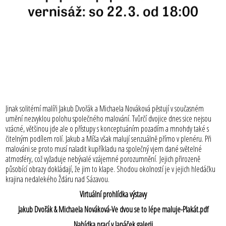
Jinak solitérní malíři Jakub Dvořák a Michaela Nováková pěstují v současném
umění nezvyklou polohu společného malování. Tvůrčí dvojice dnes sice nejsou
vzácné, většinou jde ale o přístupy s konceptuáním pozadím a mnohdy také s
čitelným podílem rolí. Jakub a Míša však malují senzuálně přímo v plenéru. Při
malováni se proto musí naladit kupříkladu na společný vjem dané světelné
atmosféry, což vyžaduje nebývalé vzájemné porozumnění. Jejich přirozeně
působící obrazy dokládají, že jim to klape. Shodou okolností je v jejich hledáčku
krajina nedalekého Ždáru nad Sázavou.
Virtuální prohlídka výstavy
Jakub Dvořák & Michaela Nováková-Ve dvou se to lépe maluje-Plakát.pdf
Nabídka prací v Janáček galerii