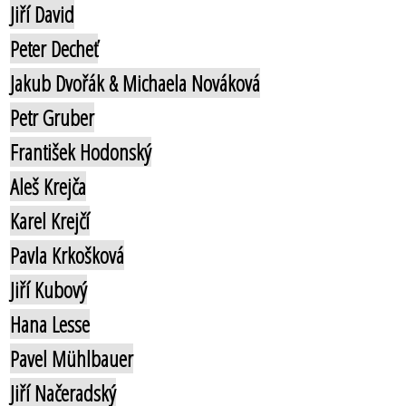
Jiří David
Peter Decheť
Jakub Dvořák & Michaela Nováková
Petr Gruber
František Hodonský
Aleš Krejča
Karel Krejčí
Pavla Krkošková
Jiří Kubový
Hana Lesse
Pavel Mühlbauer
Jiří Načeradský