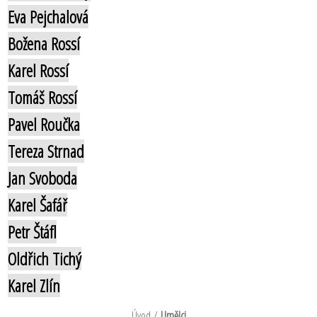
Eva Pejchalová
Božena Rossí
Karel Rossí
Tomáš Rossí
Pavel Roučka
Tereza Strnad
Jan Svoboda
Karel Šafář
Petr Štáfl
Oldřich Tichý
Karel Zlín
Úvod
/
Umělci