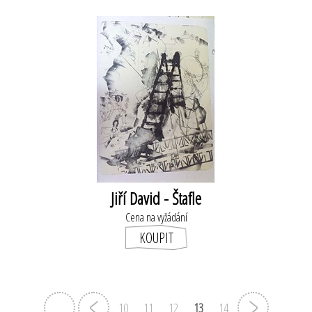
Jiří David - Štafle
Cena na vyžádání
10
11
12
13
14