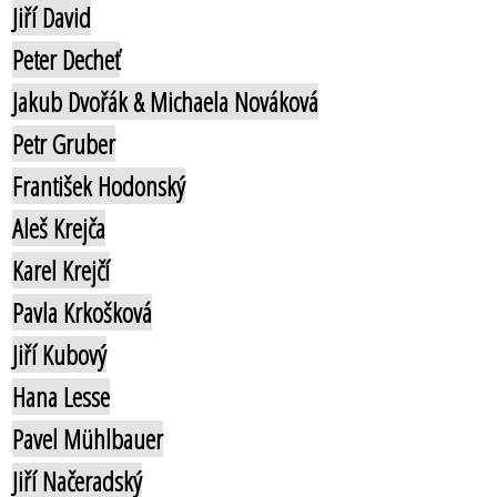
Jiří David
Peter Decheť
Jakub Dvořák & Michaela Nováková
Petr Gruber
František Hodonský
Aleš Krejča
Karel Krejčí
Pavla Krkošková
Jiří Kubový
Hana Lesse
Pavel Mühlbauer
Jiří Načeradský